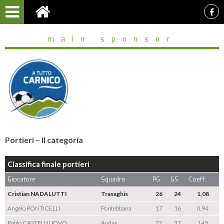
main sponsor
Portieri – II categoria
Classifica finale portieri
Giocatore
Squadra
PG
GS
Coeff.
Cristian NADALUTTI
Trasaghis
26
24
1,08
Angelo PONTICELLI
Pontebbana
17
16
0,94
Pablo CASTELNUOVO
Audax
22
32
1,45