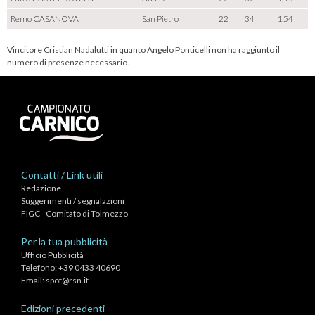
Remo CASANOVA
San Pietro
22
34
1,54
Vincitore Cristian Nadalutti in quanto Angelo Ponticelli non ha raggiunto il
numero di presenze necessario.
Contatti / Link utili
Redazione
Suggerimenti / segnalazioni
FIGC - Comitato di Tolmezzo
Per la tua pubblicità
Ufficio Pubblicità
Telefono: +39 0433 40690
Email:
spot@rsn.it
Edizioni precedenti