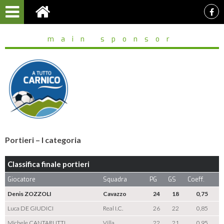
main sponsor
Portieri – I categoria
Classifica finale portieri
Giocatore
Squadra
PG
GS
Coeff.
Denis ZOZZOLI
Cavazzo
24
18
0,75
Luca DE GIUDICI
Real I.C.
26
22
0,85
Michele CANTARUTTI
Villa
22
21
0,95