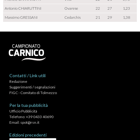
Antonio CHIARUTTINI
Ovarese
22
27
1,23
Massimo GRESSANI
Cedarchis
21
29
1,38
Contatti / Link utili
Redazione
Suggerimenti / segnalazioni
FIGC - Comitato di Tolmezzo
Per la tua pubblicità
Ufficio Pubblicità
Telefono: +39 0433 40690
Email:
spot@rsn.it
Edizioni precedenti